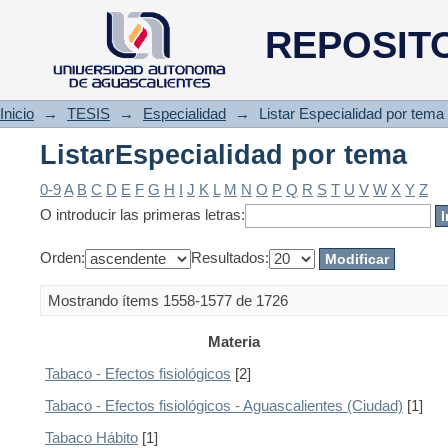
ListarEspecialidad por tema
REPOSIT
Inicio
→
TESIS
→
Especialidad
→
Listar Especialidad por tema
ListarEspecialidad por tema
0-9
A
B
C
D
E
F
G
H
I
J
K
L
M
N
O
P
Q
R
S
T
U
V
W
X
Y
Z
O introducir las primeras letras:
Orden:
Resultados:
Mostrando ítems 1558-1577 de 1726
Materia
Tabaco - Efectos fisiológicos
[2]
Tabaco - Efectos fisiológicos - Aguascalientes (Ciudad)
[1]
Tabaco Hábito
[1]