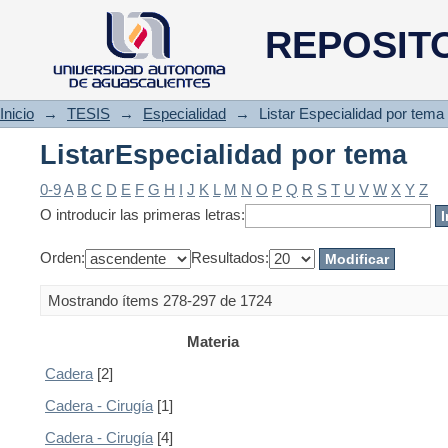
ListarEspecialidad por tema
REPOSIT
Inicio
→
TESIS
→
Especialidad
→
Listar Especialidad por tema
ListarEspecialidad por tema
0-9
A
B
C
D
E
F
G
H
I
J
K
L
M
N
O
P
Q
R
S
T
U
V
W
X
Y
Z
O introducir las primeras letras:
Orden:
Resultados:
Mostrando ítems 278-297 de 1724
Materia
Cadera
[2]
Cadera - Cirugía
[1]
Cadera - Cirugía
[4]