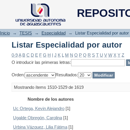
Listar Especialidad por autor
REPOSIT
Inicio
→
TESIS
→
Especialidad
→
Listar Especialidad por autor
Listar Especialidad por autor
0-9
A
B
C
D
E
F
G
H
I
J
K
L
M
N
O
P
Q
R
S
T
U
V
W
X
Y
Z
O introducir las primeras letras:
Orden:
Resultados:
Mostrando ítems 1510-1529 de 1619
Nombre de los autores
Uc Ortega, Kevin Alejandro
[1]
Ugalde Obregón, Carolina
[1]
Urbina Vázquez, Lilia Fátima
[1]