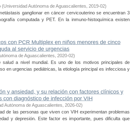
o
(
Universidad Autónoma de Aguascalientes
,
2019-02
)
 metástasis ganglionar en cáncer cervicouterino se encuentran 3
ografía computada y PET. En la inmuno-histoquímica existen
cos con PCR Multiplex en niños menores de cinco
uda al servicio de urgencias
Autónoma de Aguascalientes
,
2020-02
)
 salud a nivel mundial. Es uno de los motivos principales de
o en urgencias pediátricas, la etiología principal es infecciosa y
n y ansiedad, y su relación con factores clínicos y
 con diagnóstico de infección por VIH
ad Autónoma de Aguascalientes
,
2026-02
)
tad de las personas que viven con VIH experimentan problemas
edad y depresión. Este factor es importante, pues dificulta que