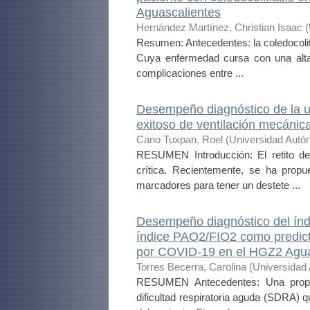
Aguascalientes
Hernández Martínez, Christian Isaac
(
Resumen: Antecedentes: la coledocoliti
Cuya enfermedad cursa con una alta
complicaciones entre ...
Desempeño diagnóstico de la ul
exitoso de ventilación mecánica
Cano Tuxpan, Roel
(
Universidad Autó
RESUMEN Introducción: El retito de
crítica. Recientemente, se ha prop
marcadores para tener un destete ...
Desempeño diagnóstico del ín
índice PAO2/FIO2 como predict
por COVID-19 en el HGZ2 Agua
Torres Becerra, Carolina
(
Universidad
RESUMEN Antecedentes: Una propo
dificultad respiratoria aguda (SDRA) qu