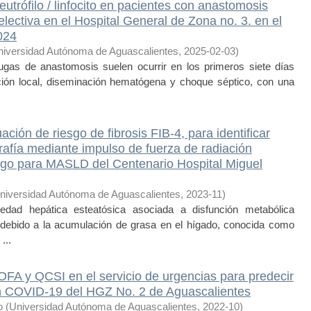
utrófilo / linfocito en pacientes con anastomosis
l electiva en el Hospital General de Zona no. 3. en el
024
niversidad Autónoma de Aguascalientes
,
2025-02-03
)
de anastomosis suelen ocurrir en los primeros siete días
ción local, diseminación hematógena y choque séptico, con una
ión de riesgo de fibrosis FIB-4, para identificar
ografía mediante impulso de fuerza de radiación
esgo para MASLD del Centenario Hospital Miguel
niversidad Autónoma de Aguascalientes
,
2023-11
)
ad hepática esteatósica asociada a disfunción metabólica
debido a la acumulación de grasa en el hígado, conocida como
...
A y QCSI en el servicio de urgencias para predecir
on COVID-19 del HGZ No. 2 de Aguascalientes
o
(
Universidad Autónoma de Aguascalientes
,
2022-10
)