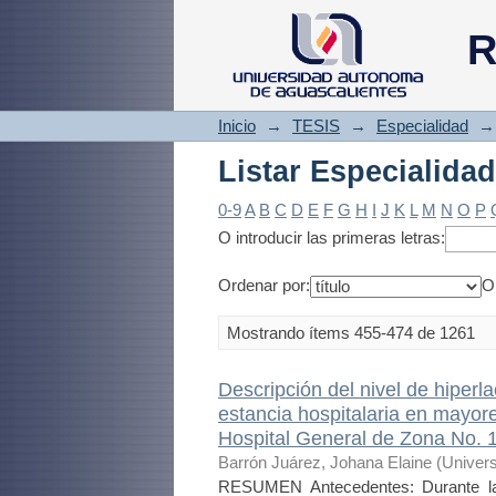
Listar Especialidad
R
Inicio
→
TESIS
→
Especialidad
→
Listar Especialidad
0-9
A
B
C
D
E
F
G
H
I
J
K
L
M
N
O
P
O introducir las primeras letras:
Ordenar por:
O
Mostrando ítems 455-474 de 1261
Descripción del nivel de hiperl
estancia hospitalaria en mayor
Hospital General de Zona No.
Barrón Juárez, Johana Elaine
(
Univer
RESUMEN Antecedentes: Durante la 