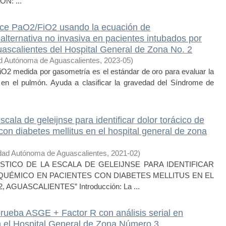
N: ...
ice PaO2/FiO2 usando la ecuación de
rnativa no invasiva en pacientes intubados por
calientes del Hospital General de Zona No. 2
d Autónoma de Aguascalientes
,
2023-05
)
 medida por gasometría es el estándar de oro para evaluar la
 en el pulmón. Ayuda a clasificar la gravedad del Síndrome de
ala de geleijnse para identificar dolor torácico de
on diabetes mellitus en el hospital general de zona
dad Autónoma de Aguascalientes
,
2021-02
)
ICO DE LA ESCALA DE GELEIJNSE PARA IDENTIFICAR
QUÉMICO EN PACIENTES CON DIABETES MELLITUS EN EL
AGUASCALIENTES” Introducción: La ...
rueba ASGE + Factor R con análisis serial en
en el Hospital General de Zona Número 3,