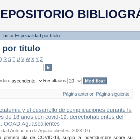
 por título
EPOSITORIO BIBLIOGR
Listar Especialidad por título
 por título
Q
R
S
T
U
V
W
X
Y
Z
rden:
Resultados:
Página anterior
Página siguiente
actatemia y el desarrollo de complicaciones durante la
es de 18 años con covid-19, derechohabientes del
 1, OOAD Aguascalientes
sidad Autónoma de Aguascalientes
,
2023-07
)
primera ola de COVID-19, surgió la incertidumbre sobre su