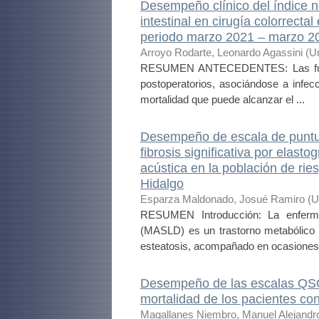
Desempeño clínico del índice ne
intestinal en cirugía colorrecta
periodo marzo 2021 – marzo 2
Arroyo Rodarte, Leonardo Agassini
(
U
RESUMEN ANTECEDENTES: Las fugas 
postoperatorios, asociándose a infec
mortalidad que puede alcanzar el ...
Desempeño de escala de puntuac
fibrosis significativa por elast
acústica en la población de ri
Hidalgo
Esparza Maldonado, Josué Ramiro
(
U
RESUMEN Introducción: La enfermed
(MASLD) es un trastorno metabólico 
esteatosis, acompañado en ocasiones 
Desempeño de las escalas QSOF
mortalidad de los pacientes c
Magallanes Niembro, Manuel Alejandr