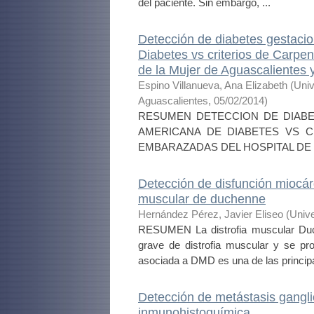
del paciente. Sin embargo, ...
Detección de diabetes gestacio
Diabetes vs criterios de Carpe
de la Mujer de Aguascalientes y
Espino Villanueva, Ana Elizabeth
(
Univ
Aguascalientes
,
05/02/2014
)
RESUMEN DETECCION DE DIABE
AMERICANA DE DIABETES VS 
EMBARAZADAS DEL HOSPITAL DE 
Detección de disfunción miocárd
muscular de duchenne
Hernández Pérez, Javier Eliseo
(
Univ
RESUMEN La distrofia muscular Du
grave de distrofia muscular y se p
asociada a DMD es una de las principa
Detección de metástasis gangli
inmunohistoquímica