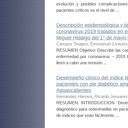
evolución y posibles complicacione
pacientes críticos es el nivel de ...
Descripción epidemiológica y 
coronavirus-2019 tratados en el
Miguel Hidalgo del 1° de mayo d
Campos Tinajero, Emmanuel
(
Univers
RESUMEN Objetivo: Describir las cara
enfermedad por coronavirus – 2019 t
llevó a cabo una revisión ...
Desempeño clínico del índice lin
pacientes con pie diabético a
Aguascalientes
Hernández Herrera, Ricardo Jeovanni
RESUMEN INTRODUCCION Dentro de
diagnóstico para osteomielitis en paci
de índices que sean fácilmente ...