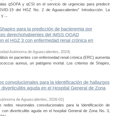
s qSOFA y qCSI en el servicio de urgencias para predecir
OVID-19 del HGZ No. 2 de Aguascalientes” Introducción. La
y ...
Shapiro para la predicción de bacteremia por
ntes derechohabientes del IMSS OOAD
 en el HGZ 3 con enfermedad renal crónica en
sidad Autónoma de Aguascalientes
,
2024
)
isis en pacientes con enfermedad renal crónica (ERC) aumenta
ococcus aureus, un patógeno mortal. Los criterios de Shapiro,
convolucionales para la identificación de hallazgos
diverticulitis aguda en el Hospital General de Zona
Autónoma de Aguascalientes
,
2026-02
)
es neuronales convolucionales para la Identificación de
 con diverticulitis aguda en el hospital General de Zona No. 3,