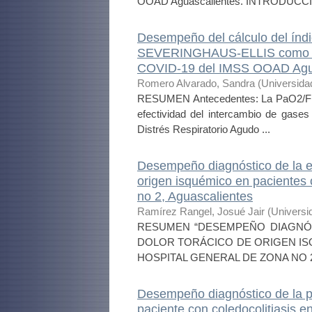
OOAD Aguascalientes. INTRODUCCIÓ
Desempeño del cálculo del índ
SEVERINGHAUS-ELLIS como alte
COVID-19 del IMSS OOAD Aguas
Romero Alvarado, Sandra
(
Universida
RESUMEN Antecedentes: La PaO2/FiO2
efectividad del intercambio de gases
Distrés Respiratorio Agudo ...
Desempeño diagnóstico de la esc
origen isquémico en pacientes c
no 2, Aguascalientes
Ramírez Rangel, Josué Jair
(
Universi
RESUMEN “DESEMPEÑO DIAGNÓST
DOLOR TORÁCICO DE ORIGEN IS
HOSPITAL GENERAL DE ZONA NO 2, 
Desempeño diagnóstico de la p
paciente con coledocolitiasis 