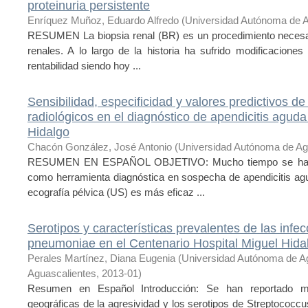
proteinuria persistente
Enríquez Muñoz, Eduardo Alfredo
(
Universidad Autónoma de A
RESUMEN La biopsia renal (BR) es un procedimiento necesa
renales. A lo largo de la historia ha sufrido modificacione
rentabilidad siendo hoy ...
Sensibilidad, especificidad y valores predictivos de
radiológicos en el diagnóstico de apendicitis aguda
Hidalgo
Chacón González, José Antonio
(
Universidad Autónoma de Ag
RESUMEN EN ESPAÑOL OBJETIVO: Mucho tiempo se ha em
como herramienta diagnóstica en sospecha de apendicitis agu
ecografía pélvica (US) es más eficaz ...
Serotipos y características prevalentes de las infe
pneumoniae en el Centenario Hospital Miguel Hida
Perales Martínez, Diana Eugenia
(
Universidad Autónoma de A
Aguascalientes
,
2013-01
)
Resumen en Español Introducción: Se han reportado múl
geográficas de la agresividad y los serotipos de Streptococc