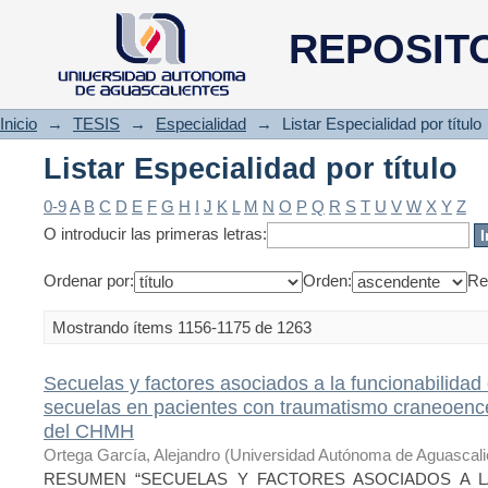
Listar Especialidad por título
REPOSIT
Inicio
→
TESIS
→
Especialidad
→
Listar Especialidad por título
Listar Especialidad por título
0-9
A
B
C
D
E
F
G
H
I
J
K
L
M
N
O
P
Q
R
S
T
U
V
W
X
Y
Z
O introducir las primeras letras:
Ordenar por:
Orden:
Re
Mostrando ítems 1156-1175 de 1263
Secuelas y factores asociados a la funcionabilidad 
secuelas en pacientes con traumatismo craneoence
del CHMH
Ortega García, Alejandro
(
Universidad Autónoma de Aguascali
RESUMEN “SECUELAS Y FACTORES ASOCIADOS A LA