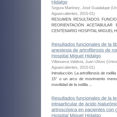
Hidalgo
Segura Martínez, José Guadalupe
(
Un
Aguascalientes
,
2015-01
)
RESUMEN RESULTADOS FUNCION
REORIENTACIÓN ACETABULAR 
CENTENARIO HOSPITAL MIGUEL HIDALG
Resultados funcionales de la li
anestesia de artrofibrosis de ro
Hospital Miguel Hidalgo
Villanueva Valdivia, Juan Ulises
(
Unive
Aguascalientes
,
2015-01
)
Introducción. La artrofibrosis de rodil
15° o un arco de movimiento menor 
movilidad de la rodilla ...
Resultados funcionales de la t
intraarticular de ácido hialurón
artroscópica en pacientes con 
Hospital Miguel Hidalgo