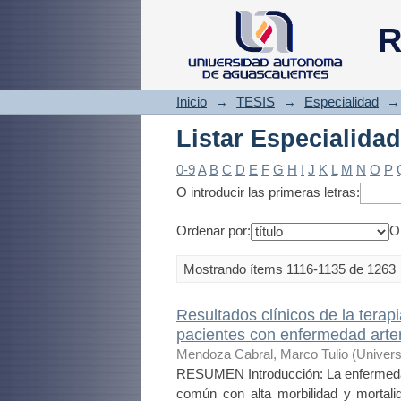
Listar Especialidad
R
Inicio
→
TESIS
→
Especialidad
→
Listar Especialidad
0-9
A
B
C
D
E
F
G
H
I
J
K
L
M
N
O
P
O introducir las primeras letras:
Ordenar por:
O
Mostrando ítems 1116-1135 de 1263
Resultados clínicos de la terap
pacientes con enfermedad arter
Mendoza Cabral, Marco Tulio
(
Univers
RESUMEN Introducción: La enfermedad
común con alta morbilidad y mortal