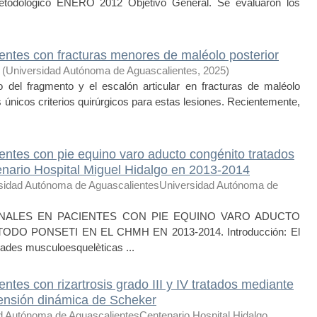
etodológico ENERO 2012 Objetivo General. Se evaluaron los
entes con fracturas menores de maléolo posterior
(
Universidad Autónoma de Aguascalientes
,
2025
)
el fragmento y el escalón articular en fracturas de maléolo
 únicos criterios quirúrgicos para estas lesiones. Recientemente,
entes con pie equino varo aducto congénito tratados
enario Hospital Miguel Hidalgo en 2013-2014
sidad Autónoma de AguascalientesUniversidad Autónoma de
ALES EN PACIENTES CON PIE EQUINO VARO ADUCTO
 PONSETI EN EL CHMH EN 2013-2014. Introducción: El
dades musculoesquelèticas ...
ntes con rizartrosis grado III y IV tratados mediante
ensión dinámica de Scheker
d Autónoma de AguascalientesCentenario Hospital Hidalgo