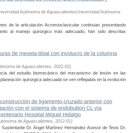
niversidad Autónoma de AguascalientesUniversidad Autónoma
s de la articulación Acromioclavicular continúan presentando
uanto al manejo quirúrgico más adecuado, han sido descritas
uras de meseta tibial con involucro de la columna
utónoma de Aguascalientes
,
2022-02
)
cia del estudio biomecánico del mecanismo de lesión en las
a planeación quirúrgica adecuada se ven reflejadas en la evolución
econstrucción de ligamento cruzado anterior con
ijación con el sistema de endobutton CL vía
Centenario Hospital Miguel Hidalgo
utónoma de Aguascalientes
,
2012-01
)
ustentante Dr. Ángel Martínez Hernández Asesor de Tesis Dr.