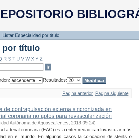
 por título
EPOSITORIO BIBLIOGR
Listar Especialidad por título
 por título
Q
R
S
T
U
V
W
X
Y
Z
rden:
Resultados:
Página anterior
Página siguiente
ia de contrapulsación externa sincronizada en
ial coronaria no aptos para revascularización
idad Autónoma de Aguascalientes
,
2018-09-24
)
 arterial coronaria (EAC) es la enfermedad cardiovascular más
idad en el mundo. En algunos casos la colocación de stents o