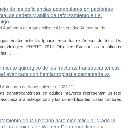
ejo de las deficiencias acetabulares en pacientes
otal de cadera y anillo de reforzamiento en el
algo
ad Autónoma de AguascalientesUniversidad Autónoma de
 Sustentante Dr. Ignacio Soto Juárez Asesor de Tesis Dr.
Metodológico ENERO 2012 Objetivo: Evaluar los resultados
ias ...
amiento quirúrgico de las fracturas transtrocantéricas
dad avanzada con hemiartroplastia cementada vs
d Autónoma de Aguascalientes
,
2024-11
)
as transtrocantéricas en adultos mayores representan un reto
ea asociada a la osteoporosis y las comorbilidades. Estas fracturas
atamiento de la luxación acromioclavicular grado III
e las técnicas de Weaver Dunn modificada y