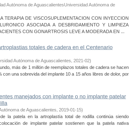
dad Autónoma de AguascalientesUniversidad Autónoma de
A TERAPIA DE VISCOSUPLEMENTACION CON INYECCION
ALURONICO ASOCIADA A DESBRIDAMIENTO Y LIMPIEZA
CIENTES CON GONARTROSIS LEVE A MODERADA EN ...
rtroplastias totales de cadera en el Centenario
rsidad Autónoma de Aguascalientes
,
2021-02
)
ndo, más de 1 millón de reemplazos totales de cadera se hacen
 con una sobrevida del implante 10 a 15 años libres de dolor, por
entes manejados con implante o no implante patelar
illa
 Autónoma de Aguascalientes
,
2019-01-15
)
la patela en la artroplastía total de rodilla continúa siendo
colocación de implante patelar sostienen que la patela nativa