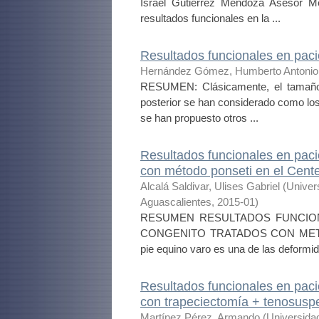
Israel Gutiérrez Mendoza Asesor M
resultados funcionales en la ...
Resultados funcionales en paci
Hernández Gómez, Humberto Antonio
RESUMEN: Clásicamente, el tamaño d
posterior se han considerado como los
se han propuesto otros ...
Resultados funcionales en paci
con método ponseti en el Cent
Alcalá Saldivar, Ulises Gabriel
(
Univer
Aguascalientes
,
2015-01
)
RESUMEN RESULTADOS FUNCION
CONGENITO TRATADOS CON METODO
pie equino varo es una de las deformi
Resultados funcionales en pacie
con trapeciectomía + tenosusp
Martínez Pérez, Armando
(
Universida