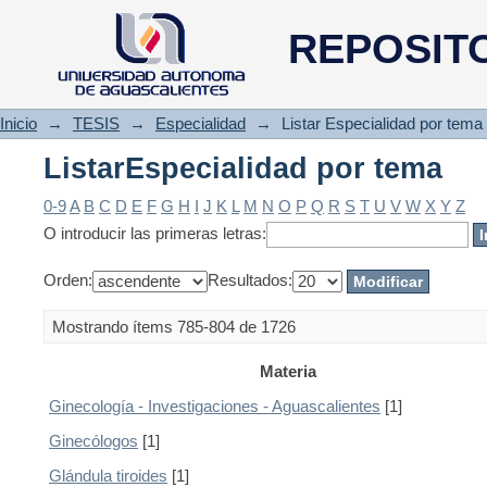
ListarEspecialidad por tema
REPOSIT
Inicio
→
TESIS
→
Especialidad
→
Listar Especialidad por tema
ListarEspecialidad por tema
0-9
A
B
C
D
E
F
G
H
I
J
K
L
M
N
O
P
Q
R
S
T
U
V
W
X
Y
Z
O introducir las primeras letras:
Orden:
Resultados:
Mostrando ítems 785-804 de 1726
Materia
Ginecología - Investigaciones - Aguascalientes
[1]
Ginecólogos
[1]
Glándula tiroides
[1]