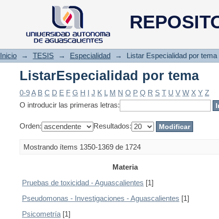
ListarEspecialidad por tema
REPOSIT
Inicio
→
TESIS
→
Especialidad
→
Listar Especialidad por tema
ListarEspecialidad por tema
0-9
A
B
C
D
E
F
G
H
I
J
K
L
M
N
O
P
Q
R
S
T
U
V
W
X
Y
Z
O introducir las primeras letras:
Orden:
Resultados:
Mostrando ítems 1350-1369 de 1724
Materia
Pruebas de toxicidad - Aguascalientes
[1]
Pseudomonas - Investigaciones - Aguascalientes
[1]
Psicometría
[1]