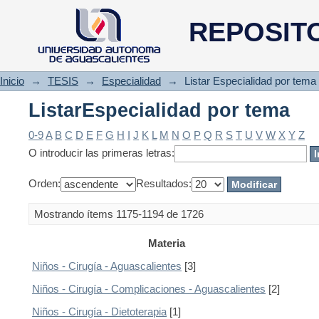
ListarEspecialidad por tema
REPOSIT
Inicio
→
TESIS
→
Especialidad
→
Listar Especialidad por tema
ListarEspecialidad por tema
0-9
A
B
C
D
E
F
G
H
I
J
K
L
M
N
O
P
Q
R
S
T
U
V
W
X
Y
Z
O introducir las primeras letras:
Orden:
Resultados:
Mostrando ítems 1175-1194 de 1726
Materia
Niños - Cirugía - Aguascalientes
[3]
Niños - Cirugía - Complicaciones - Aguascalientes
[2]
Niños - Cirugía - Dietoterapia
[1]