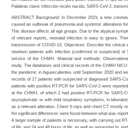
Palabras clave: Infección recién nacido, SARS-CoV-2, transmis
ABSTRACT Background: In December 2019, a new coronavir
caused an outbreak of pneumonia and systemic alterations fo
This disease affects all age groups. Due to the atypical sym
of relevant reports, neonatal infection is easy to ignore. The
transmission of COVID-19. Objectives: Describe the clinical a
newborn patients with infection (confirmed or suspected) of
service of the CHMH. Material and methods: Observational, d
study. The databases and clinical records of the CHMH NICU 
the pandemic in Aguascalientes until September 2020 and we
records of 17 patients with suspected or diagnosed SARS-CoV
patients with positive RT-PCR for SARS-CoV-2 were reported.
at the CHMH, of which 2 had positive RT-PCR for SARS-COV
asymptomatic or with mild respiratory symptoms, in laboratory
as a relevant alteration. Chest X-rays and chest CT mostly re
No significant differences were found between what was reported
A larger sample of patients is necessary, with carrying out RT
of life, and 24 and 48 hours of life, as well as requesting Ig,