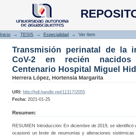
Transmisión perinatal de la in
REPOSIT
atendidos en el Centenario Hos
Inicio
→
TESIS
→
Especialidad
→
Ver ítem
Transmisión perinatal de la 
CoV-2 en recién nacidos
Centenario Hospital Miguel Hi
Herrera López, Hortensia Margarita
URI:
http://hdl.handle.net/11317/2055
Fecha:
2021-01-25
Resumen:
RESUMEN Introducción: En diciembre de 2019, se identificó
ocasionó un brote de neumonías y alteraciones sistémicas