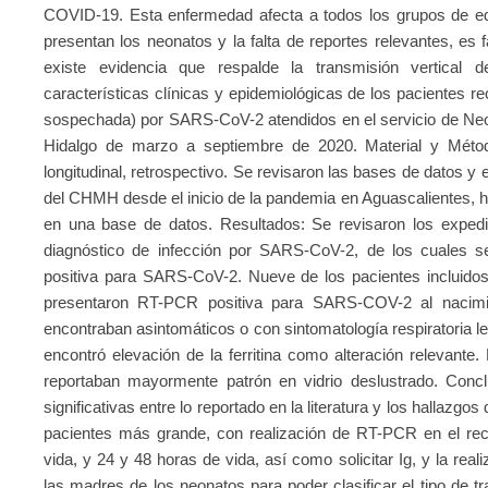
COVID-19. Esta enfermedad afecta a todos los grupos de ed
presentan los neonatos y la falta de reportes relevantes, es f
existe evidencia que respalde la transmisión vertical d
características clínicas y epidemiológicas de los pacientes r
sospechada) por SARS-CoV-2 atendidos en el servicio de Neon
Hidalgo de marzo a septiembre de 2020. Material y Método
longitudinal, retrospectivo. Se revisaron las bases de datos y
del CHMH desde el inicio de la pandemia en Aguascalientes, 
en una base de datos. Resultados: Se revisaron los exped
diagnóstico de infección por SARS-CoV-2, de los cuales 
positiva para SARS-CoV-2. Nueve de los pacientes incluido
presentaron RT-PCR positiva para SARS-COV-2 al nacimi
encontraban asintomáticos o con sintomatología respiratoria le
encontró elevación de la ferritina como alteración relevante.
reportaban mayormente patrón en vidrio deslustrado. Concl
significativas entre lo reportado en la literatura y los hallazg
pacientes más grande, con realización de RT-PCR en el rec
vida, y 24 y 48 horas de vida, así como solicitar Ig, y la 
las madres de los neonatos para poder clasificar el tipo de tr