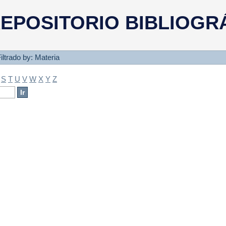
a
EPOSITORIO BIBLIOGR
iltrado by: Materia
S
T
U
V
W
X
Y
Z