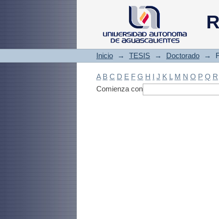
Filtrado by: Materi
R
Inicio
→
TESIS
→
Doctorado
→
F
A
B
C
D
E
F
G
H
I
J
K
L
M
N
O
P
Q
R
Comienza con