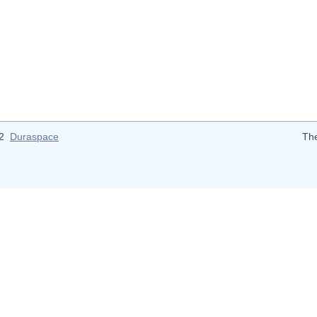
12
Duraspace
Th