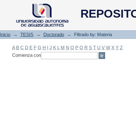
Filtrado by: Materia
REPOSIT
Inicio
→
TESIS
→
Doctorado
→
Filtrado by: Materia
A
B
C
D
E
F
G
H
I
J
K
L
M
N
O
P
Q
R
S
T
U
V
W
X
Y
Z
Comienza con