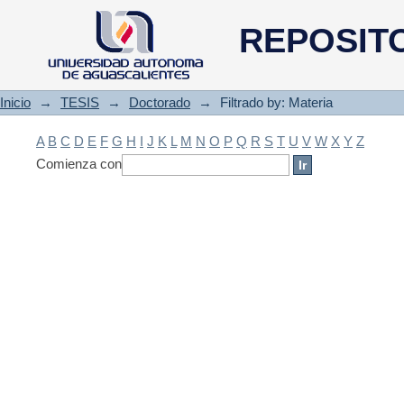
Filtrado by: Materia
REPOSIT
Inicio
→
TESIS
→
Doctorado
→
Filtrado by: Materia
A
B
C
D
E
F
G
H
I
J
K
L
M
N
O
P
Q
R
S
T
U
V
W
X
Y
Z
Comienza con