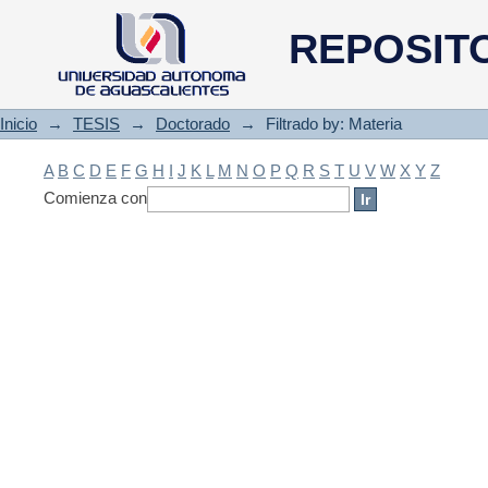
Filtrado by: Materia
REPOSIT
Inicio
→
TESIS
→
Doctorado
→
Filtrado by: Materia
A
B
C
D
E
F
G
H
I
J
K
L
M
N
O
P
Q
R
S
T
U
V
W
X
Y
Z
Comienza con