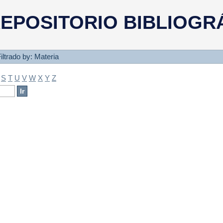
a
EPOSITORIO BIBLIOGR
iltrado by: Materia
S
T
U
V
W
X
Y
Z