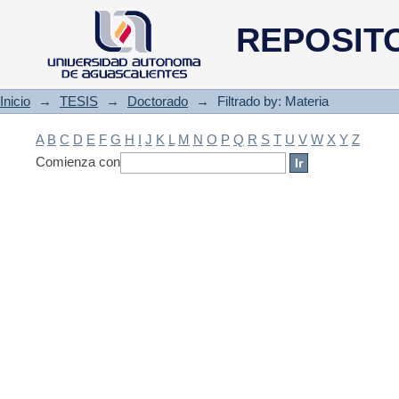
Filtrado by: Materia
REPOSIT
Inicio
→
TESIS
→
Doctorado
→
Filtrado by: Materia
A
B
C
D
E
F
G
H
I
J
K
L
M
N
O
P
Q
R
S
T
U
V
W
X
Y
Z
Comienza con