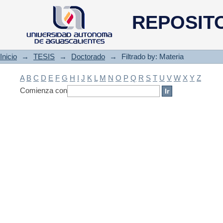
Filtrado by: Materia
REPOSIT
Inicio
→
TESIS
→
Doctorado
→
Filtrado by: Materia
A
B
C
D
E
F
G
H
I
J
K
L
M
N
O
P
Q
R
S
T
U
V
W
X
Y
Z
Comienza con