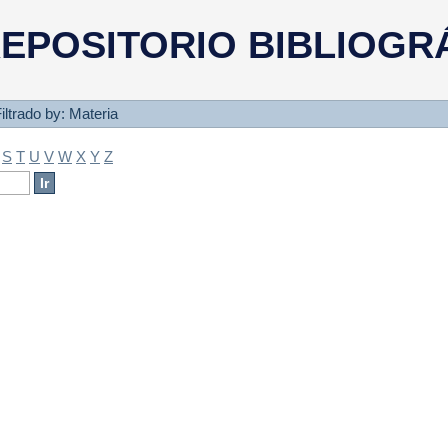
a
EPOSITORIO BIBLIOGR
iltrado by: Materia
S
T
U
V
W
X
Y
Z