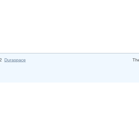
12
Duraspace
Th