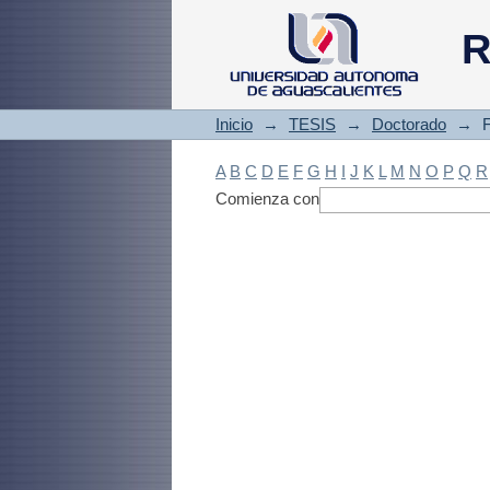
Filtrado by: Materi
R
Inicio
→
TESIS
→
Doctorado
→
F
A
B
C
D
E
F
G
H
I
J
K
L
M
N
O
P
Q
R
Comienza con