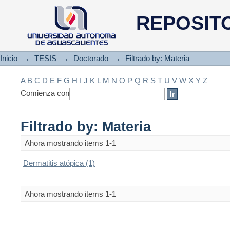
Filtrado by: Materia
REPOSIT
Inicio
→
TESIS
→
Doctorado
→
Filtrado by: Materia
A
B
C
D
E
F
G
H
I
J
K
L
M
N
O
P
Q
R
S
T
U
V
W
X
Y
Z
Comienza con
Filtrado by: Materia
Ahora mostrando items 1-1
Dermatitis atópica (1)
Ahora mostrando items 1-1