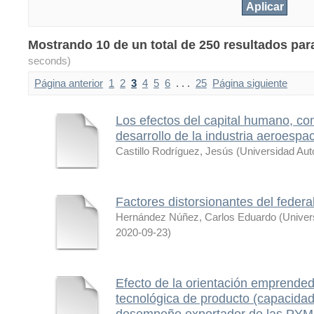
Mostrando 10 de un total de 250 resultados par
seconds)
Página anterior
1
2
3
4
5
6
. . .
25
Página siguiente
Los efectos del capital humano, co
desarrollo de la industria aeroespa
Castillo Rodríguez, Jesús
(
Universidad Au
Factores distorsionantes del federal
Hernández Núñez, Carlos Eduardo
(
Univer
2020-09-23
)
Efecto de la orientación emprendedo
tecnológica de producto (capacidade
desempeño exportador de las PY