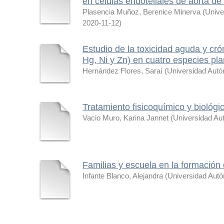
en células endoteliales de aorta de
Plasencia Muñoz, Berenice Minerva
(
Unive
2020-11-12
)
Estudio de la toxicidad aguda y cró
Hg, Ni y Zn) en cuatro especies pl
Hernández Flores, Saraí
(
Universidad Aut
Tratamiento fisicoquímico y biológi
Vacio Muro, Karina Jannet
(
Universidad Au
Familias y escuela en la formación 
Infante Blanco, Alejandra
(
Universidad Aut