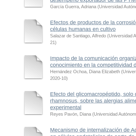
García Guerra, Adriana
(
Universidad Autón
Efectos de productos de la corrosión
células humanas en cultivo
Salazar de Santiago, Alfredo
(
Universidad 
21
)
Impacto de la comunicación organiz
conocimiento en la competitividad
Hernández Ochoa, Diana Elizabeth
(
Univer
2020-10
)
Efecto del glicomacropéptido, solo
rhamnosus, sobre las alergias alim
experimental
Reyes Pavón, Diana
(
Universidad Autónom
Mecanismo de internalización de A