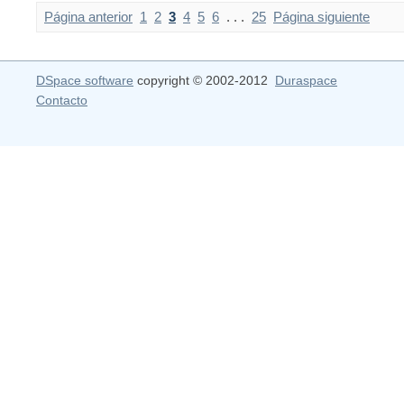
Página anterior
1
2
3
4
5
6
. . .
25
Página siguiente
DSpace software
copyright © 2002-2012
Duraspace
Contacto