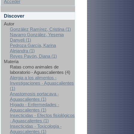
Acceder
Discover
Autor
González Ramírez, Cristina (1)
Navarro González, Yesenia
Danyeli (1)
Pedroza García, Karina
Alejandra (1)
Reyes Pavón, Diana (1)
Materia
Ratas como animales de
laboratorio - Aguascalientes (4)
Alergia a los alimentos -
Investigaciones - Aguascalientes
(1)
Anastomosis portacava -
Aguascalientes (1)
Hígado - Enfermedades -
Aguascalientes (1)
Insecticidas - Efectos fisiológicos
- Aguascalientes (1)
Insecticidas - Toxicología -
Aguascalientes (1)