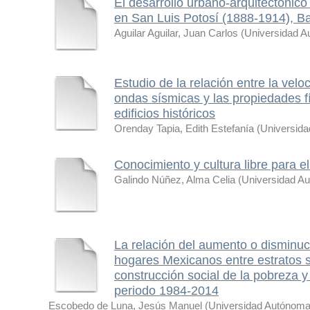
El desarrollo urbano-arquitectónico b
en San Luis Potosí (1888-1914), Bar
Aguilar Aguilar, Juan Carlos
(
Universidad A
Estudio de la relación entre la vel
ondas sísmicas y las propiedades f
edificios históricos
Orenday Tapia, Edith Estefanía
(
Universida
Conocimiento y cultura libre para e
Galindo Núñez, Alma Celia
(
Universidad A
La relación del aumento o disminuc
hogares Mexicanos entre estratos 
construcción social de la pobreza 
periodo 1984-2014
Escobedo de Luna, Jesús Manuel
(
Universidad Autónoma