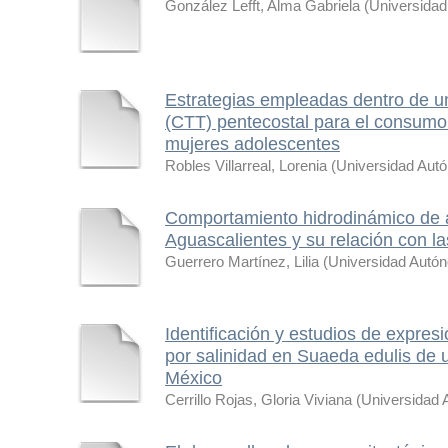
González Lefft, Alma Gabriela
(
Universidad
Estrategias empleadas dentro de 
(CTT) pentecostal para el consumo
mujeres adolescentes
Robles Villarreal, Lorenia
(
Universidad Aut
Comportamiento hidrodinámico de ac
Aguascalientes y su relación con la
Guerrero Martínez, Lilia
(
Universidad Autó
Identificación y estudios de expre
por salinidad en Suaeda edulis de u
México
Cerrillo Rojas, Gloria Viviana
(
Universidad 