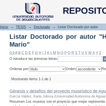
Listar Doctorado por autor "H
REPOSIT
Inicio
→
TESIS
→
Doctorado
→
Listar Doctorado por autor
Listar Doctorado por autor "
Mario"
0-9
A
B
C
D
E
F
G
H
I
J
K
L
M
N
O
P
Q
R
S
T
U
V
W
X
Y
Z
O introducir las primeras letras:
Ordenar por:
Orden:
Re
Mostrando ítems 1-1 de 1
Génesis y desafíos del proyecto museístico de Agu
García Valdez, Karla Julissa
(
Universidad Autónoma de Aguasc
Resumen Los museos son el proyecto que mejor representa la