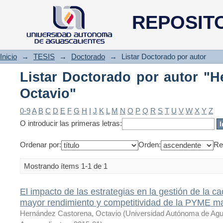
Listar Doctorado por autor "H
REPOSIT
Inicio
→
TESIS
→
Doctorado
→
Listar Doctorado por autor
Listar Doctorado por autor "H
Octavio"
0-9
A
B
C
D
E
F
G
H
I
J
K
L
M
N
O
P
Q
R
S
T
U
V
W
X
Y
Z
O introducir las primeras letras:
Ordenar por:
Orden:
Re
Mostrando ítems 1-1 de 1
El impacto de las estrategias en la gestión de la c
mayor rendimiento y competitividad de la PYME m
Hernández Castorena, Octavio
(
Universidad Autónoma de Agu