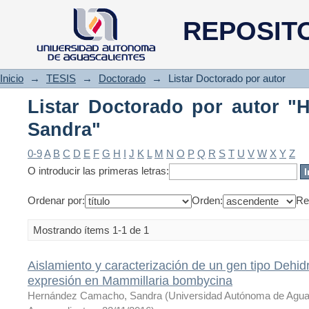
Listar Doctorado por autor "
REPOSIT
Inicio
→
TESIS
→
Doctorado
→
Listar Doctorado por autor
Listar Doctorado por autor 
Sandra"
0-9
A
B
C
D
E
F
G
H
I
J
K
L
M
N
O
P
Q
R
S
T
U
V
W
X
Y
Z
O introducir las primeras letras:
Ordenar por:
Orden:
Re
Mostrando ítems 1-1 de 1
Aislamiento y caracterización de un gen tipo Dehid
expresión en Mammillaria bombycina
Hernández Camacho, Sandra
(
Universidad Autónoma de Agua