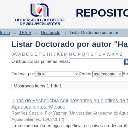
Listar Doctorado por autor "Ha
REPOSIT
Inicio
→
TESIS
→
Doctorado
→
Listar Doctorado por autor
Listar Doctorado por autor "Ha
0-9
A
B
C
D
E
F
G
H
I
J
K
L
M
N
O
P
Q
R
S
T
U
V
W
X
Y
Z
O introducir las primeras letras:
Ordenar por:
Orden:
Re
Mostrando ítems 1-1 de 1
Tipos de Escherichia coli presentes en biofilms de
Aguascalientes, México
Ramírez Castillo, Flor Yazmín
(
Universidad Autónoma de Agua
Aguascalientes
,
15/08/2014
)
La contaminación en agua superficial en países en desarroll