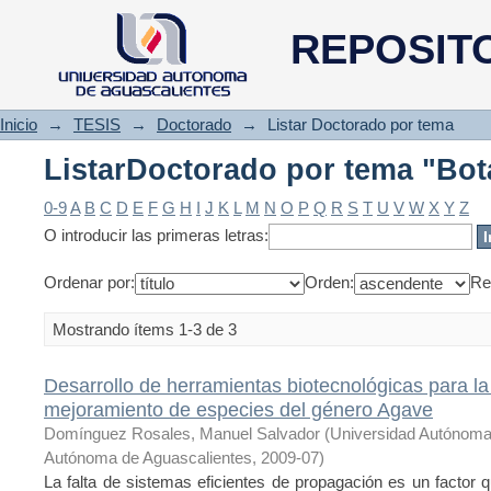
ListarDoctorado por tema "Bot
REPOSIT
Inicio
→
TESIS
→
Doctorado
→
Listar Doctorado por tema
ListarDoctorado por tema "Bot
0-9
A
B
C
D
E
F
G
H
I
J
K
L
M
N
O
P
Q
R
S
T
U
V
W
X
Y
Z
O introducir las primeras letras:
Ordenar por:
Orden:
Re
Mostrando ítems 1-3 de 3
Desarrollo de herramientas biotecnológicas para l
mejoramiento de especies del género Agave
Domínguez Rosales, Manuel Salvador
(
Universidad Autónoma
Autónoma de Aguascalientes
,
2009-07
)
La falta de sistemas eficientes de propagación es un factor q