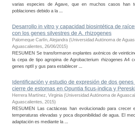
varias especies de Agave, que en muchos casos han te
poblaciones debido a la ...
Desarrollo in vitro y capacidad biosintética de ra
con los genes silvestres de A. rhizogenes
Palomeque Carlín, Alejandra
(
Universidad Autónoma de Aguas
Aguascalientes
,
26/06/2015
)
RESUMEN Se transformaron explantes axénicos de veinticinc
la cepa de tipo agropina de Agrobacterium rhizogenes A4 
genes nptII y gus para establecer ...
Identificación y estudio de expresión de dos genes
cierre de estomas en Opuntia ficus-indica y Per
Herrera Martínez, Virginia
(
Universidad Autónoma de Aguascal
Aguascalientes
,
2015
)
RESUMEN Las cactáceas han evolucionado para crecer en
temperaturas elevadas y poca disponibilidad de agua. El me
adaptación es mediante la ...