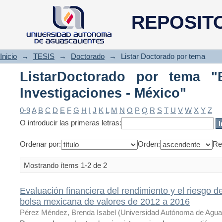
ListarDoctorado por tema "Bols
REPOSIT
Inicio
→
TESIS
→
Doctorado
→
Listar Doctorado por tema
ListarDoctorado por tema "
Investigaciones - México"
0-9
A
B
C
D
E
F
G
H
I
J
K
L
M
N
O
P
Q
R
S
T
U
V
W
X
Y
Z
O introducir las primeras letras:
Ordenar por:
Orden:
Re
Mostrando ítems 1-2 de 2
Evaluación financiera del rendimiento y el riesgo de
bolsa mexicana de valores de 2012 a 2016
Pérez Méndez, Brenda Isabel
(
Universidad Autónoma de Agua