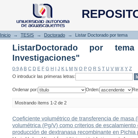
ListarDoctorado por tema "Biot
REPOSIT
Inicio
→
TESIS
→
Doctorado
→
Listar Doctorado por tema
ListarDoctorado por tema
Investigaciones"
0-9
A
B
C
D
E
F
G
H
I
J
K
L
M
N
O
P
Q
R
S
T
U
V
W
X
Y
Z
O introducir las primeras letras:
Ordenar por:
Orden:
Re
Mostrando ítems 1-2 de 2
Coeficiente volumétrico de transferencia de masa 
volumétrica (Pg/V) como criterios de escalamiento 
producción de dextranasa recombinante en Pichia 