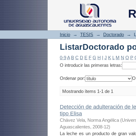
ListarDoctorado p
R
Inicio
→
TESIS
→
Doctorado
→
L
ListarDoctorado p
0-9
A
B
C
D
E
F
G
H
I
J
K
L
M
N
O
P
O introducir las primeras letras:
Ordenar por:
O
Mostrando ítems 1-1 de 1
Detección de adulteración de l
tipo Elisa
Chávez Vela, Norma Angélica
(
Univer
Aguascalientes
,
2008-12
)
La leche es un producto de gran valo