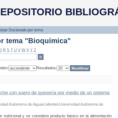
or tema "Bioquímica"
EPOSITORIO BIBLIOGR
istar Doctorado por tema
or tema "Bioquímica"
Q
R
S
T
U
V
W
X
Y
Z
rden:
Resultados:
eche con suero de quesería por medio de un sistema
sidad Autónoma de AguascalientesUniversidad Autónoma de
r nutricional y se considera producto básico en la alimentación