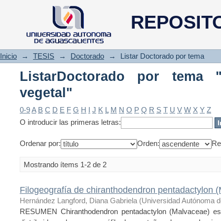
ListarDoctorado por tema "Bio
REPOSIT
Inicio
→
TESIS
→
Doctorado
→
Listar Doctorado por tema
ListarDoctorado por tema "
vegetal"
0-9
A
B
C
D
E
F
G
H
I
J
K
L
M
N
O
P
Q
R
S
T
U
V
W
X
Y
Z
O introducir las primeras letras:
Ordenar por:
Orden:
Re
Mostrando ítems 1-2 de 2
Filogeografía de chiranthodendron pentadactylon 
Hernández Langford, Diana Gabriela
(
Universidad Autónoma d
RESUMEN Chiranthodendron pentadactylon (Malvaceae) es 