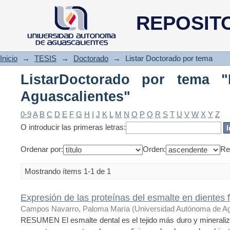
ListarDoctorado por tema "Bio
REPOSIT
Inicio
→
TESIS
→
Doctorado
→
Listar Doctorado por tema
ListarDoctorado por tema 
Aguascalientes"
0-9
A
B
C
D
E
F
G
H
I
J
K
L
M
N
O
P
Q
R
S
T
U
V
W
X
Y
Z
O introducir las primeras letras:
Ordenar por:
Orden:
Re
Mostrando ítems 1-1 de 1
Expresión de las proteínas del esmalte en dientes
Campos Navarro, Paloma María
(
Universidad Autónoma de Ag
RESUMEN El esmalte dental es el tejido más duro y mineraliz