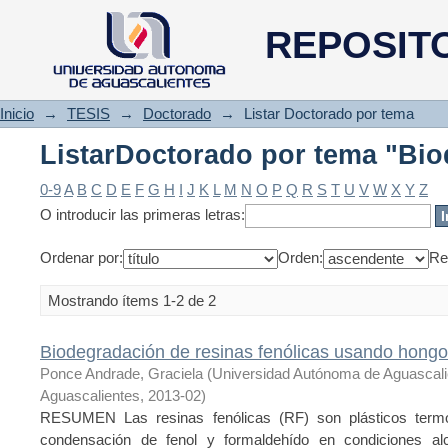
ListarDoctorado por tema "Bi
REPOSIT
Inicio
→
TESIS
→
Doctorado
→
Listar Doctorado por tema
ListarDoctorado por tema "Bi
0-9
A
B
C
D
E
F
G
H
I
J
K
L
M
N
O
P
Q
R
S
T
U
V
W
X
Y
Z
O introducir las primeras letras:
Ordenar por:
Orden:
Re
Mostrando ítems 1-2 de 2
Biodegradación de resinas fenólicas usando hongos 
Ponce Andrade, Graciela
(
Universidad Autónoma de Aguascal
Aguascalientes
,
2013-02
)
RESUMEN Las resinas fenólicas (RF) son plásticos termo
condensación de fenol y formaldehído en condiciones alc