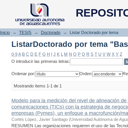
ListarDoctorado por tema "Bas
REPOSIT
Inicio
→
TESIS
→
Doctorado
→
Listar Doctorado por tema
ListarDoctorado por tema "Bas
0-9
A
B
C
D
E
F
G
H
I
J
K
L
M
N
O
P
Q
R
S
T
U
V
W
X
Y
Z
O introducir las primeras letras:
Ordenar por:
Orden:
Re
Mostrando ítems 1-1 de 1
Modelo para la medición del nivel de alineación de
comunicaciones (TICs) con la estrategia de negoc
empresas (Pymes), un enfoque a macrofunción/m
Cortés López, Javier Santiago
(
Universidad Autónoma de Agua
RESUMEN Las organizaciones requieren el uso de las Tecno