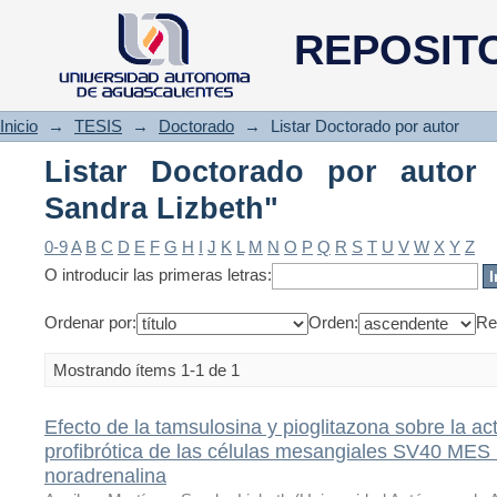
Listar Doctorado por autor "Ag
REPOSIT
Inicio
→
TESIS
→
Doctorado
→
Listar Doctorado por autor
Listar Doctorado por autor 
Sandra Lizbeth"
0-9
A
B
C
D
E
F
G
H
I
J
K
L
M
N
O
P
Q
R
S
T
U
V
W
X
Y
Z
O introducir las primeras letras:
Ordenar por:
Orden:
Re
Mostrando ítems 1-1 de 1
Efecto de la tamsulosina y pioglitazona sobre la act
profibrótica de las células mesangiales SV40 MES 
noradrenalina