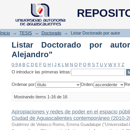
Listar Doctorado por autor "Ac
REPOSIT
Inicio
→
TESIS
→
Doctorado
→
Listar Doctorado por autor
Listar Doctorado por auto
Alejandro"
0-9
A
B
C
D
E
F
G
H
I
J
K
L
M
N
O
P
Q
R
S
T
U
V
W
X
Y
Z
O introducir las primeras letras:
Ordenar por:
Orden:
Re
Mostrando ítems 1-16 de 16
Apropiaciones y redes de poder en el espacio públic
Ciudad de Aguascalientes contemporáneo (2010-2
Gutiérrez de Velasco Romo, Emma Guadalupe
(
"Universidad