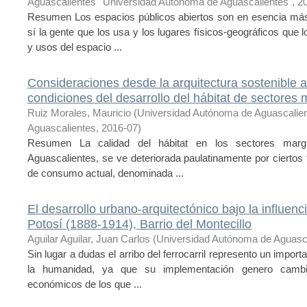
Aguascalientes""Universidad Autónoma de Aguascalientes"
,
2
Resumen Los espacios públicos abiertos son en esencia más 
sí la gente que los usa y los lugares físicos-geográficos que
y usos del espacio ...
Consideraciones desde la arquitectura sostenible 
condiciones del desarrollo del hábitat de sectores
Ruiz Morales, Mauricio
(
Universidad Autónoma de Aguascalie
Aguascalientes
,
2016-07
)
Resumen La calidad del hábitat en los sectores marg
Aguascalientes, se ve deteriorada paulatinamente por ciertos 
de consumo actual, denominada ...
El desarrollo urbano-arquitectónico bajo la influenci
Potosí (1888-1914), Barrio del Montecillo
Aguilar Aguilar, Juan Carlos
(
Universidad Autónoma de Aguasc
Sin lugar a dudas el arribo del ferrocarril represento un impor
la humanidad, ya que su implementación genero cambios
económicos de los que ...