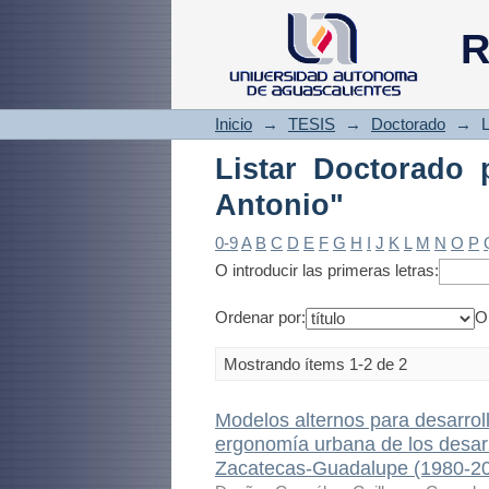
Listar Doctorado p
R
Inicio
→
TESIS
→
Doctorado
→
L
Listar Doctorado 
Antonio"
0-9
A
B
C
D
E
F
G
H
I
J
K
L
M
N
O
P
O introducir las primeras letras:
Ordenar por:
O
Mostrando ítems 1-2 de 2
Modelos alternos para desarroll
ergonomía urbana de los desarr
Zacatecas-Guadalupe (1980-2