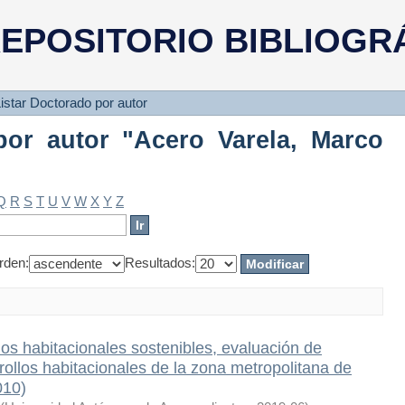
or autor "Acero Varela, Marco Ant
EPOSITORIO BIBLIOGR
istar Doctorado por autor
por autor "Acero Varela, Marco
Q
R
S
T
U
V
W
X
Y
Z
rden:
Resultados:
os habitacionales sostenibles, evaluación de
ollos habitacionales de la zona metropolitana de
010)