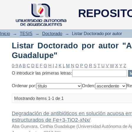
Listar Doctorado por autor "A
REPOSIT
Inicio
→
TESIS
→
Doctorado
→
Listar Doctorado por autor
Listar Doctorado por autor "A
Guadalupe"
0-9
A
B
C
D
E
F
G
H
I
J
K
L
M
N
O
P
Q
R
S
T
U
V
W
X
Y
Z
O introducir las primeras letras:
Ordenar por:
Orden:
Re
Mostrando ítems 1-1 de 1
Degradación de antibióticos en solución acuosa e
estructurados de Fe+3-TiO2-xNx/
Aba Guevara, Cinthia Guadalupe
(
Universidad Autónoma de A