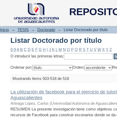
Listar Doctorado por título
REPOSIT
Inicio
→
TESIS
→
Doctorado
→
Listar Doctorado por título
Listar Doctorado por título
0-9
A
B
C
D
E
F
G
H
I
J
K
L
M
N
O
P
Q
R
S
T
U
V
W
X
Y
Z
O introducir las primeras letras:
Ordenar por:
Orden:
Re
Mostrando ítems 503-518 de 518
La utilización de facebook para el ejercicio de tut
Aguascalientes
Arteaga López, Carlos
(
Universidad Autónoma de Aguascalien
RESUMEN La presente investigación tiene como objetivos cara
recursos de Facebook para construir escenarios donde se da el