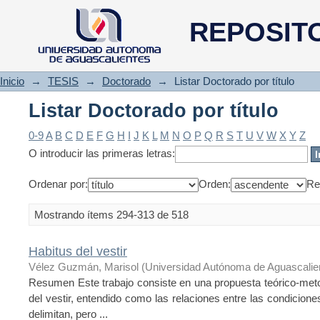
Listar Doctorado por título
REPOSIT
Inicio
→
TESIS
→
Doctorado
→
Listar Doctorado por título
Listar Doctorado por título
0-9
A
B
C
D
E
F
G
H
I
J
K
L
M
N
O
P
Q
R
S
T
U
V
W
X
Y
Z
O introducir las primeras letras:
Ordenar por:
Orden:
Re
Mostrando ítems 294-313 de 518
Habitus del vestir
Vélez Guzmán, Marisol
(
Universidad Autónoma de Aguascalie
Resumen Este trabajo consiste en una propuesta teórico-meto
del vestir, entendido como las relaciones entre las condicione
delimitan, pero ...