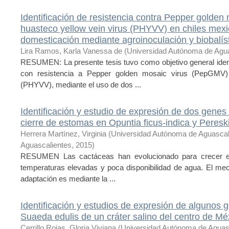
Identificación de resistencia contra Pepper golde
huasteco yellow vein virus (PHYVV) en chiles mexi
domesticación mediante agroinoculación y biobalís
Lira Ramos, Karla Vanessa de
(
Universidad Autónoma de Agua
RESUMEN: La presente tesis tuvo como objetivo general ide
con resistencia a Pepper golden mosaic virus (PepGMV)
(PHYVV), mediante el uso de dos ...
Identificación y estudio de expresión de dos genes
cierre de estomas en Opuntia ficus-indica y Per
Herrera Martínez, Virginia
(
Universidad Autónoma de Aguascal
Aguascalientes
,
2015
)
RESUMEN Las cactáceas han evolucionado para crecer en
temperaturas elevadas y poca disponibilidad de agua. El me
adaptación es mediante la ...
Identificación y estudios de expresión de algunos 
Suaeda edulis de un cráter salino del centro de Mé
Cerrillo Rojas, Gloria Viviana
(
Universidad Autónoma de Aguas