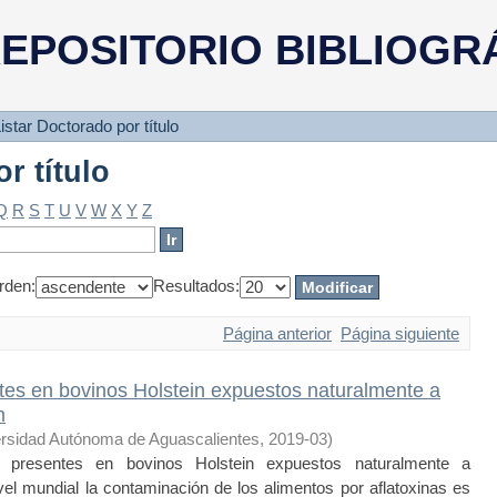
r título
EPOSITORIO BIBLIOGR
istar Doctorado por título
r título
Q
R
S
T
U
V
W
X
Y
Z
rden:
Resultados:
Página anterior
Página siguiente
tes en bovinos Holstein expuestos naturalmente a
m
rsidad Autónoma de Aguascalientes
,
2019-03
)
 presentes en bovinos Holstein expuestos naturalmente a
el mundial la contaminación de los alimentos por aflatoxinas es