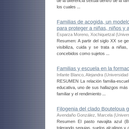
de la diferencia sexual dentro de la fa
los cuales ...
Familias de acogida, un modelo
para proteger a niñas, niños y 
Esparza Moreno, Xochiquetzal
(
Unive
Resumen: A partir del siglo XX se ge
visibiliza, cuida y se trata a niña
concebidos como sujetos ...
Familias y escuela en la formac
Infante Blanco, Alejandra
(
Universidad
RESUMEN La relación familia-escuela
educativa, uno de sus hallazgos más i
familiar y el rendimiento ...
Filogenia del clado Bouteloua g
Avendaño González, Marcela
(
Univer
Resumen El pasto navajita azul (Bo
tolerando sequias, suelos alcalinos y d