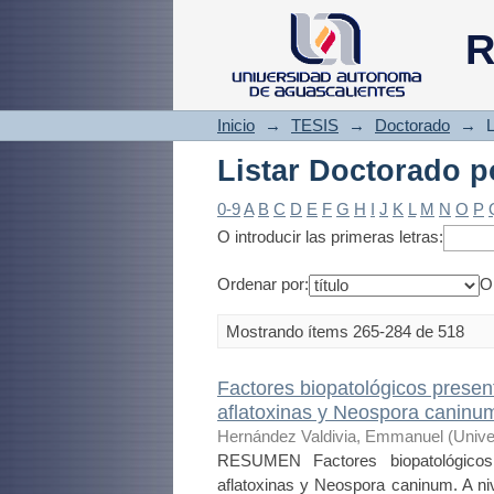
Listar Doctorado po
R
Inicio
→
TESIS
→
Doctorado
→
L
Listar Doctorado po
0-9
A
B
C
D
E
F
G
H
I
J
K
L
M
N
O
P
O introducir las primeras letras:
Ordenar por:
O
Mostrando ítems 265-284 de 518
Factores biopatológicos presen
aflatoxinas y Neospora caninu
Hernández Valdivia, Emmanuel
(
Unive
RESUMEN Factores biopatológicos
aflatoxinas y Neospora caninum. A niv