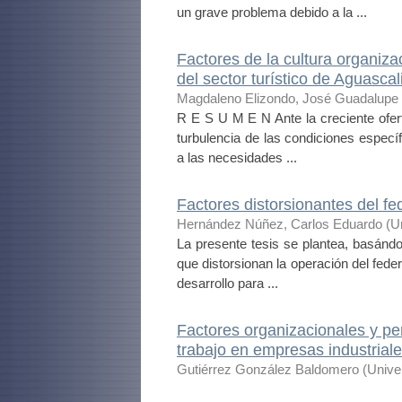
un grave problema debido a la ...
Factores de la cultura organiz
del sector turístico de Aguascal
Magdaleno Elizondo, José Guadalupe
R E S U M E N Ante la creciente ofert
turbulencia de las condiciones especí
a las necesidades ...
Factores distorsionantes del fe
Hernández Núñez, Carlos Eduardo
(
U
La presente tesis se plantea, basándo
que distorsionan la operación del fede
desarrollo para ...
Factores organizacionales y pe
trabajo en empresas industrial
Gutiérrez González Baldomero
(
Unive