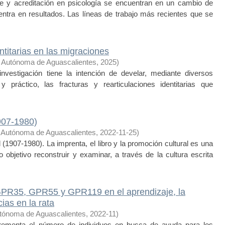
je y acreditación en psicología se encuentran en un cambio de
tra en resultados. Las líneas de trabajo más recientes que se
ntitarias en las migraciones
 Autónoma de Aguascalientes
,
2025
)
vestigación tiene la intención de develar, mediante diversos
 práctico, las fracturas y rearticulaciones identitarias que
907-1980)
 Autónoma de Aguascalientes
,
2022-11-25
)
907-1980). La imprenta, el libro y la promoción cultural es una
o objetivo reconstruir y examinar, a través de la cultura escrita
GPR35, GPR55 y GPR119 en el aprendizaje, la
ias en la rata
tónoma de Aguascalientes
,
2022-11
)
ementa el número de individuos en busca de ayuda para los