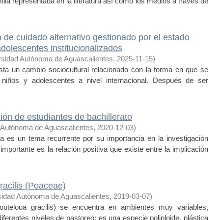
milia representada en la literatura así como los medios a través de
 de cuidado alternativo gestionado por el estado
adolescentes institucionalizados
rsidad Autónoma de Aguascalientes
,
2025-11-15
)
sta un cambio sociocultural relacionado con la forma en que se
s, niños y adolescentes a nivel internacional. Después de ser
ión de estudiantes de bachillerato
 Autónoma de Aguascalientes
,
2020-12-03
)
 es un tema recurrente por su importancia en la investigación
mportante es la relación positiva que existe entre la implicación
racilis (Poaceae)
sidad Autónoma de Aguascalientes
,
2019-03-07
)
uteloua gracilis) se encuentra en ambientes muy variables,
iferentes niveles de pastoreo; es una especie poliploide, plástica