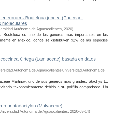
reederorum - Bouteloua juncea (Poaceae:
s moleculares
versidad Autónoma de Aguascalientes
,
2020
)
: Bouteloua es uno de los géneros más importantes en los
almente en México, donde se distribuyen 92% de las especies
s coccinea Ortega (Lamiaceae) basada en datos
versidad Autónoma de AguascalientesUniversidad Autónoma de
ceae Martinov, uno de sus géneros más grandes, Stachys L.,
evisado taxonómicamente debido a su polifilia comprobada. Un
dron pentadactylon (Malvaceae)
Universidad Autónoma de Aguascalientes
,
2020-09-14
)