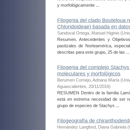
y morfológicamente ...
Filogenia del clado Bouteloua 
Chloridoideae) basada en dato
Sandoval Ortega, Manuel Higinio
(
Uni
Resumen. Antecedentes y Objetivos
pastizales de Norteamérica, especi
descritas para este grupo, 25 de las ...
Filogenia del complejo Stachy
moleculares y morfológicos
Berumen Cornejo, Adriana María
(
Uni
Aguascalientes
,
20/11/2016
)
RESUMEN Dentro de la familia Lamia
está en extrema necesidad de ser r
grupo de especies de Stachys ...
Filogeografía de chiranthoden
Hernández Langford, Diana Gabriela
(