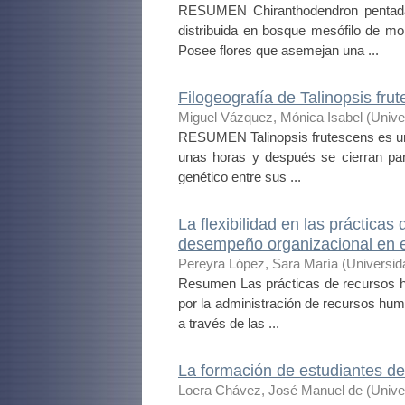
RESUMEN Chiranthodendron pentadac
distribuida en bosque mesófilo de m
Posee flores que asemejan una ...
Filogeografía de Talinopsis fr
Miguel Vázquez, Mónica Isabel
(
Unive
RESUMEN Talinopsis frutescens es un
unas horas y después se cierran para
genético entre sus ...
La flexibilidad en las prácticas
desempeño organizacional en 
Pereyra López, Sara María
(
Universid
Resumen Las prácticas de recursos h
por la administración de recursos huma
a través de las ...
La formación de estudiantes de
Loera Chávez, José Manuel de
(
Unive