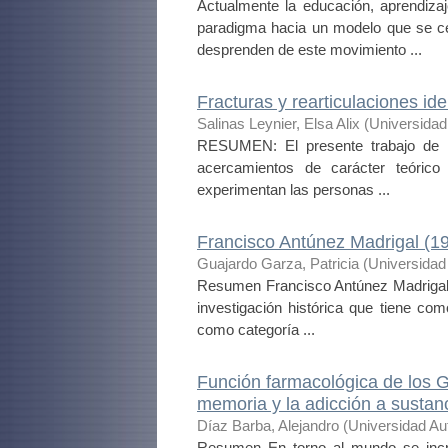
Actualmente la educación, aprendiza
paradigma hacia un modelo que se cen
desprenden de este movimiento ...
Fracturas y rearticulaciones ide
Salinas Leynier, Elsa Alix
(
Universidad
RESUMEN: El presente trabajo de in
acercamientos de carácter teórico y
experimentan las personas ...
Francisco Antúnez Madrigal (1
Guajardo Garza, Patricia
(
Universidad
Resumen Francisco Antúnez Madrigal (1
investigación histórica que tiene com
como categoría ...
Función farmacológica de los 
memoria y la adicción a sustanc
Díaz Barba, Alejandro
(
Universidad Au
Resumen En torno al mundo se incr