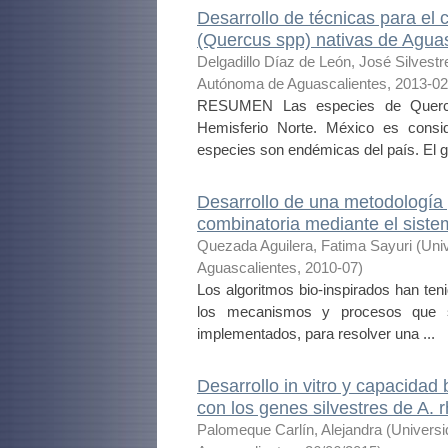
Desarrollo de técnicas para el 
(Quercus spp) nativas de Agua
Delgadillo Díaz de León, José Silvestr
Autónoma de Aguascalientes
,
2013-02
RESUMEN Las especies de Quercus
Hemisferio Norte. México es consi
especies son endémicas del país. El g
Desarrollo de una metodología 
combinatoria mediante el sistem
Quezada Aguilera, Fatima Sayuri
(
Uni
Aguascalientes
,
2010-07
)
Los algoritmos bio-inspirados han teni
los mecanismos y procesos que s
implementados, para resolver una ...
Desarrollo in vitro y capacidad
con los genes silvestres de A. 
Palomeque Carlín, Alejandra
(
Univers