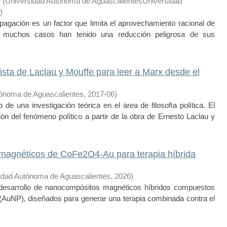
r
(
Universidad Autónoma de AguascalientesUniversidad
)
opagación es un factor que limita el aprovechamiento racional de
 muchos casos han tenido una reducción peligrosa de sus
ista de Laclau y Mouffe para leer a Marx desde el
tónoma de Aguascalientes
,
2017-06
)
de una investigación teórica en el área de filosofía política. El
n del fenómeno político a partir de la obra de Ernesto Laclau y
magnéticos de CoFe2O4-Au para terapia híbrida
idad Autónoma de Aguascalientes
,
2026
)
esarrollo de nanocompósitos magnéticos híbridos compuestos
(AuNP), diseñados para generar una terapia combinada contra el