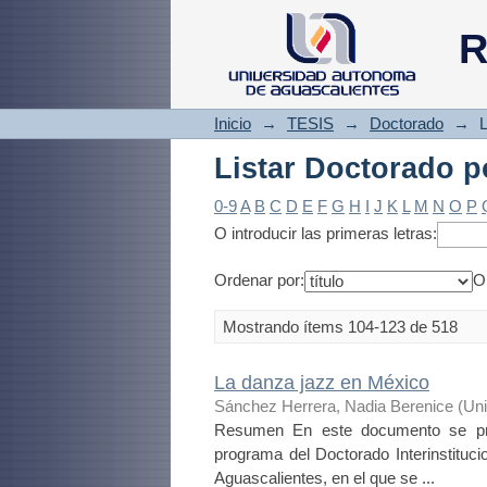
Listar Doctorado po
R
Inicio
→
TESIS
→
Doctorado
→
L
Listar Doctorado po
0-9
A
B
C
D
E
F
G
H
I
J
K
L
M
N
O
P
O introducir las primeras letras:
Ordenar por:
O
Mostrando ítems 104-123 de 518
La danza jazz en México
Sánchez Herrera, Nadia Berenice
(
Uni
Resumen En este documento se pres
programa del Doctorado Interinstituc
Aguascalientes, en el que se ...