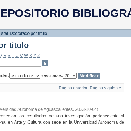
r título
EPOSITORIO BIBLIOGR
istar Doctorado por título
r título
Q
R
S
T
U
V
W
X
Y
Z
rden:
Resultados:
Página anterior
Página siguiente
versidad Autónoma de Aguascalientes
,
2023-10-04
)
entan los resultados de una investigación perteneciente al
ional en Arte y Cultura con sede en la Universidad Autónoma de