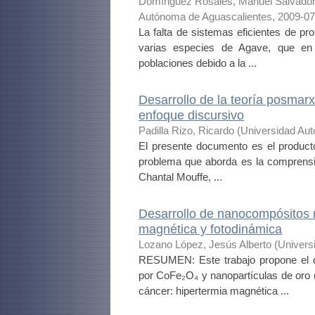
Domínguez Rosales, Manuel Salvado
Autónoma de Aguascalientes
,
2009-07
La falta de sistemas eficientes de pr
varias especies de Agave, que en
poblaciones debido a la ...
Desarrollo de la teoría posmarx
enfoque discursivo
Padilla Rizo, Ricardo
(
Universidad Au
El presente documento es el producto 
problema que aborda es la comprensió
Chantal Mouffe, ...
Desarrollo de nanocompósitos 
magnética y fotodinámica
Lozano López, Jesús Alberto
(
Univers
RESUMEN: Este trabajo propone el d
por CoFe₂O₄ y nanopartículas de oro 
cáncer: hipertermia magnética ...