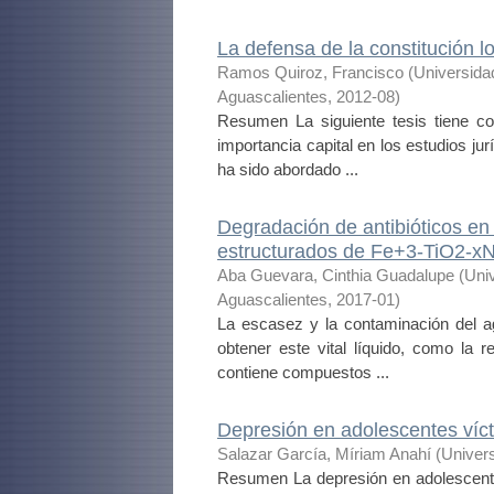
La defensa de la constitución 
Ramos Quiroz, Francisco
(
Universida
Aguascalientes
,
2012-08
)
Resumen La siguiente tesis tiene co
importancia capital en los estudios jur
ha sido abordado ...
Degradación de antibióticos e
estructurados de Fe+3-TiO2-xN
Aba Guevara, Cinthia Guadalupe
(
Uni
Aguascalientes
,
2017-01
)
La escasez y la contaminación del ag
obtener este vital líquido, como la r
contiene compuestos ...
Depresión en adolescentes víct
Salazar García, Míriam Anahí
(
Univer
Resumen La depresión en adolescente