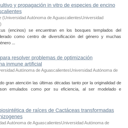
cultivo y propagación in vitro de especies de encino
scalientes
e
(
Universidad Autónoma de AguascalientesUniversidad
)
 (encinos) se encuentran en los bosques templados del
derado como centro de diversificación del género y muchas
énero ...
para resolver problemas de optimización
a inmune artificial
versidad Autónoma de AguascalientesUniversidad Autónoma de
do gran atención las últimas décadas tanto por la originalidad de
on emulados como por su eficiencia, al ser modelado e
 biosintética de raíces de Cactáceas transformadas
rhizogenes
idad Autónoma de AguascalientesUniversidad Autónoma de