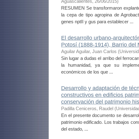
Aguascalientes
,
26/06/2015
)
RESUMEN Se transformaron explantes 
la cepa de tipo agropina de Agroba
genes nptII y gus para establecer ...
El desarrollo urbano-arquitectón
Potosí (1888-1914), Barrio del 
Aguilar Aguilar, Juan Carlos
(
Universi
Sin lugar a dudas el arribo del ferroca
la humanidad, ya que su implement
económicos de los que ...
Desarrollo y adaptación de técn
constructivos en edificios patr
conservación del patrimonio his
Padilla Ceniceros, Raudel
(
Universida
En el presente documento se desarroll
patrimonio edificado. Los trabajos cons
del estado, ...