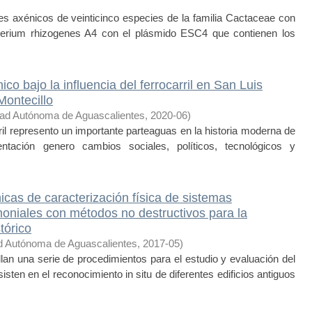
axénicos de veinticinco especies de la familia Cactaceae con
cterium rhizogenes A4 con el plásmido ESC4 que contienen los
ico bajo la influencia del ferrocarril en San Luis
Montecillo
dad Autónoma de Aguascalientes
,
2020-06
)
rril represento un importante parteaguas en la historia moderna de
ación genero cambios sociales, políticos, tecnológicos y
icas de caracterización física de sistemas
imoniales con métodos no destructivos para la
tórico
d Autónoma de Aguascalientes
,
2017-05
)
an una serie de procedimientos para el estudio y evaluación del
isten en el reconocimiento in situ de diferentes edificios antiguos