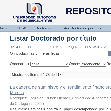
Listar Doctorado por título
REPOSIT
Inicio
→
TESIS
→
Doctorado
→
Listar Doctorado por título
Listar Doctorado por título
0-9
A
B
C
D
E
F
G
H
I
J
K
L
M
N
O
P
Q
R
S
T
U
V
W
X
Y
Z
O introducir las primeras letras:
Ordenar por:
Orden:
Re
Mostrando ítems 54-73 de 518
La cadena de suministro y el rendimiento financiero
México
Rodríguez González, Rubén Michael
(
Universidad Autónoma d
de Cartegena,
,
2022
)
Resumen: Esta tesis analiza el papel desempeñado por la 