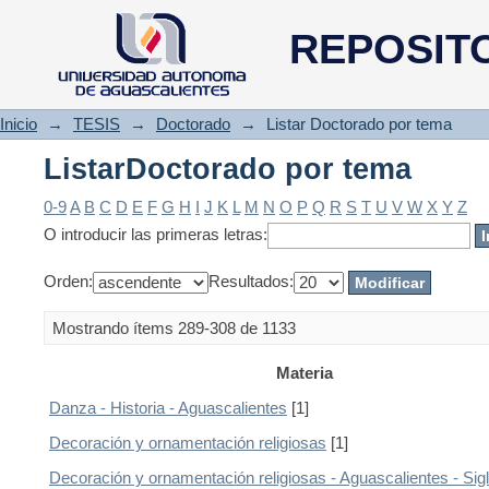
ListarDoctorado por tema
REPOSIT
Inicio
→
TESIS
→
Doctorado
→
Listar Doctorado por tema
ListarDoctorado por tema
0-9
A
B
C
D
E
F
G
H
I
J
K
L
M
N
O
P
Q
R
S
T
U
V
W
X
Y
Z
O introducir las primeras letras:
Orden:
Resultados:
Mostrando ítems 289-308 de 1133
Materia
Danza - Historia - Aguascalientes
[1]
Decoración y ornamentación religiosas
[1]
Decoración y ornamentación religiosas - Aguascalientes - Sigl