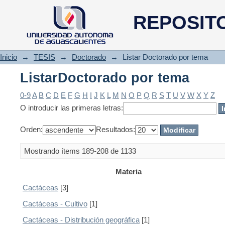
ListarDoctorado por tema
REPOSIT
Inicio
→
TESIS
→
Doctorado
→
Listar Doctorado por tema
ListarDoctorado por tema
0-9
A
B
C
D
E
F
G
H
I
J
K
L
M
N
O
P
Q
R
S
T
U
V
W
X
Y
Z
O introducir las primeras letras:
Orden:
Resultados:
Mostrando ítems 189-208 de 1133
Materia
Cactáceas
[3]
Cactáceas - Cultivo
[1]
Cactáceas - Distribución geográfica
[1]