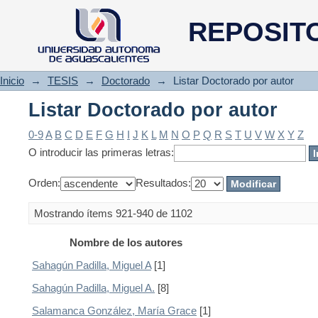
Listar Doctorado por autor
REPOSIT
Inicio
→
TESIS
→
Doctorado
→
Listar Doctorado por autor
Listar Doctorado por autor
0-9
A
B
C
D
E
F
G
H
I
J
K
L
M
N
O
P
Q
R
S
T
U
V
W
X
Y
Z
O introducir las primeras letras:
Orden:
Resultados:
Mostrando ítems 921-940 de 1102
Nombre de los autores
Sahagún Padilla, Miguel A
[1]
Sahagún Padilla, Miguel A.
[8]
Salamanca González, María Grace
[1]