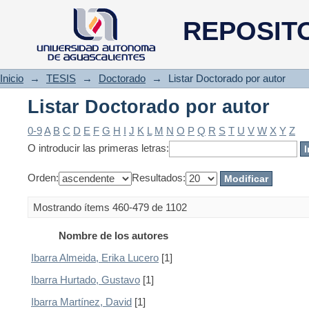
Listar Doctorado por autor
REPOSIT
Inicio
→
TESIS
→
Doctorado
→
Listar Doctorado por autor
Listar Doctorado por autor
0-9
A
B
C
D
E
F
G
H
I
J
K
L
M
N
O
P
Q
R
S
T
U
V
W
X
Y
Z
O introducir las primeras letras:
Orden:
Resultados:
Mostrando ítems 460-479 de 1102
Nombre de los autores
Ibarra Almeida, Erika Lucero
[1]
Ibarra Hurtado, Gustavo
[1]
Ibarra Martínez, David
[1]