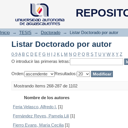
Listar Doctorado por autor
REPOSIT
Inicio
→
TESIS
→
Doctorado
→
Listar Doctorado por autor
Listar Doctorado por autor
0-9
A
B
C
D
E
F
G
H
I
J
K
L
M
N
O
P
Q
R
S
T
U
V
W
X
Y
Z
O introducir las primeras letras:
Orden:
Resultados:
Mostrando ítems 268-287 de 1102
Nombre de los autores
Feria Velasco, Alfredo I.
[1]
Fernández Reyes, Pamela Lilí
[1]
Fierro Evans, María Cecilia
[1]