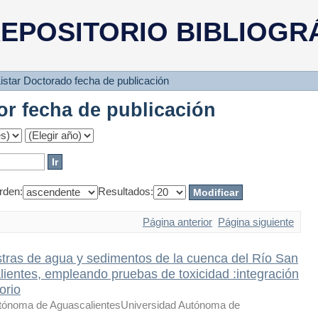
or fecha de publicación
EPOSITORIO BIBLIOGR
istar Doctorado fecha de publicación
or fecha de publicación
rden:
Resultados:
Página anterior
Página siguiente
stras de agua y sedimentos de la cuenca del Río San
ientes, empleando pruebas de toxicidad :integración
orio
tónoma de AguascalientesUniversidad Autónoma de