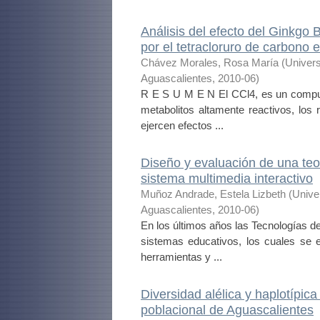
Análisis del efecto del Ginkgo 
por el tetracloruro de carbono 
Chávez Morales, Rosa María
(
Univer
Aguascalientes
,
2010-06
)
R E S U M E N El CCl4, es un compue
metabolitos altamente reactivos, los r
ejercen efectos ...
Diseño y evaluación de una teo
sistema multimedia interactivo
Muñoz Andrade, Estela Lizbeth
(
Unive
Aguascalientes
,
2010-06
)
En los últimos años las Tecnologías d
sistemas educativos, los cuales se e
herramientas y ...
Diversidad alélica y haplotípi
poblacional de Aguascalientes