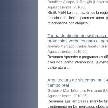
Dondiego Aldape, J. Refugio
(
Universi
Aguascalientes
,
2010-06
)
RESUMEN La información de la regió
estudios de linajes paternos tanto
relacionados con ataques ...
Teoría de diseño de sistemas d
protocolos verbales para el ap
Arévalo Mercado, Carlos Argelio
(
Univ
Aguascalientes
,
2010-06
)
Resumen Aprender a programar es difíc
nivel local como internacional (Baym
La literatura ...
Arquitectura de sistemas multi-
tiempo real
Gutiérrez Marfileño, Luis Fernando
(
Un
Aguascalientes
,
2010-06
)
Resumen Las empresas manufacturer
cientemente en los mercados globales