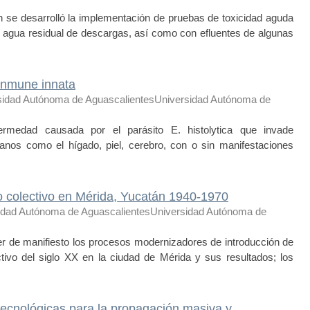
ón se desarrolló la implementación de pruebas de toxicidad aguda
y agua residual de descargas, así como con efluentes de algunas
 inmune innata
sidad Autónoma de AguascalientesUniversidad Autónoma de
fermedad causada por el parásito E. histolytica que invade
ganos como el hígado, piel, cerebro, con o sin manifestaciones
o colectivo en Mérida, Yucatán 1940-1970
idad Autónoma de AguascalientesUniversidad Autónoma de
oner de manifiesto los procesos modernizadores de introducción de
tivo del siglo XX en la ciudad de Mérida y sus resultados; los
tecnológicas para la propagación masiva y