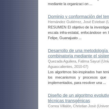
mediante la organizaci on ...
Dominio y conformación del terr
Hernández Gutiérrez, José Esteban
(
RESUMEN El objetivo de la investigaci
escala infra-estatal, enfocándose en
Felipe, Guanajuato ...
Desarrollo de una metodología 
combinatoria mediante el sistem
Quezada Aguilera, Fatima Sayuri
(
Uni
Aguascalientes
,
2010-07
)
Los algoritmos bio-inspirados han teni
los mecanismos y procesos que s
implementados, para resolver una ...
Diseño de un algoritmo evoluti
técnicas transgénicas
Correa Villalón, Christian José
(
Univer