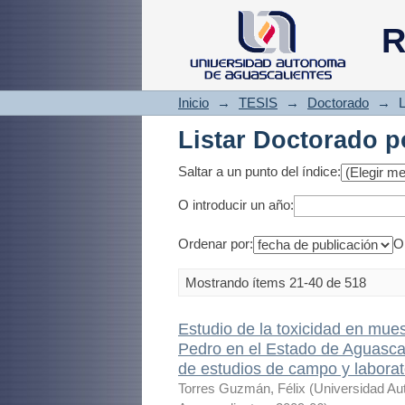
Listar Doctorado p
R
Inicio
→
TESIS
→
Doctorado
→
L
Listar Doctorado p
Saltar a un punto del índice:
O introducir un año:
Ordenar por:
O
Mostrando ítems 21-40 de 518
Estudio de la toxicidad en mue
Pedro en el Estado de Aguascal
de estudios de campo y laborat
Torres Guzmán, Félix
(
Universidad Au