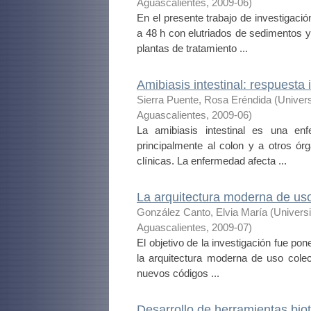
Aguascalientes
,
2009-06
)
En el presente trabajo de investigaci
a 48 h con elutriados de sedimentos 
plantas de tratamiento ...
Amibiasis intestinal: respuesta
Sierra Puente, Rosa Eréndida
(
Univer
Aguascalientes
,
2009-06
)
La amibiasis intestinal es una en
principalmente al colon y a otros ór
clínicas. La enfermedad afecta ...
La arquitectura moderna de us
González Canto, Elvia María
(
Univers
Aguascalientes
,
2009-07
)
El objetivo de la investigación fue p
la arquitectura moderna de uso colec
nuevos códigos ...
Desarrollo de herramientas bio