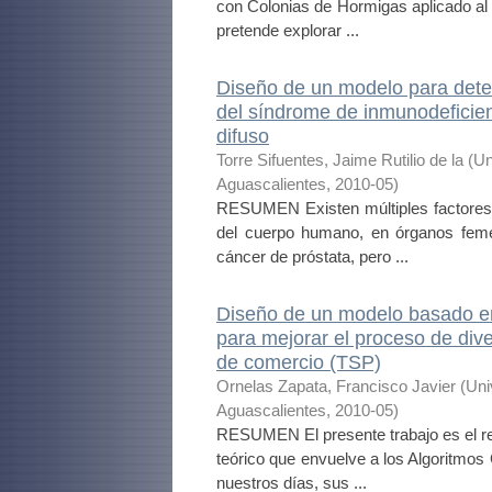
con Colonias de Hormigas aplicado al 
pretende explorar ...
Diseño de un modelo para deter
del síndrome de inmunodeficien
difuso
Torre Sifuentes, Jaime Rutilio de la
(
Un
Aguascalientes
,
2010-05
)
RESUMEN Existen múltiples factores q
del cuerpo humano, en órganos fem
cáncer de próstata, pero ...
Diseño de un modelo basado en 
para mejorar el proceso de dive
de comercio (TSP)
Ornelas Zapata, Francisco Javier
(
Uni
Aguascalientes
,
2010-05
)
RESUMEN El presente trabajo es el re
teórico que envuelve a los Algoritmos
nuestros días, sus ...