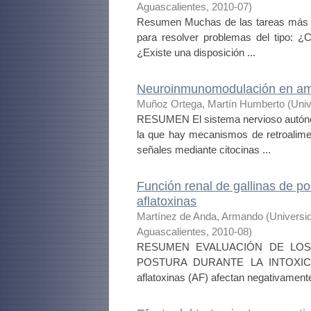
Aguascalientes
,
2010-07
)
Resumen Muchas de las tareas más int
para resolver problemas del tipo: ¿
¿Existe una disposición ...
Neuroinmunomodulación en ami
Muñoz Ortega, Martín Humberto
(
Univ
RESUMEN El sistema nervioso autóno
la que hay mecanismos de retroalime
señales mediante citocinas ...
Función renal de gallinas de po
aflatoxinas
Martínez de Anda, Armando
(
Universi
Aguascalientes
,
2010-08
)
RESUMEN EVALUACIÓN DE LOS
POSTURA DURANTE LA INTOXIC
aflatoxinas (AF) afectan negativamente