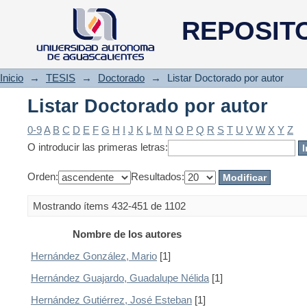
Listar Doctorado por autor
REPOSIT
Inicio
→
TESIS
→
Doctorado
→
Listar Doctorado por autor
Listar Doctorado por autor
0-9
A
B
C
D
E
F
G
H
I
J
K
L
M
N
O
P
Q
R
S
T
U
V
W
X
Y
Z
O introducir las primeras letras:
Orden:
Resultados:
Mostrando ítems 432-451 de 1102
Nombre de los autores
Hernández González, Mario
[1]
Hernández Guajardo, Guadalupe Nélida
[1]
Hernández Gutiérrez, José Esteban
[1]